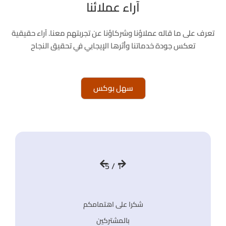
آراء عملائنا
تعرف على ما قاله عملاؤنا وشركاؤنا عن تجربتهم معنا. آراء حقيقية
تعكس جودة خدماتنا وأثرها الإيجابي في تحقيق النجاح
سهل بوكس
السابق
التالي
1 / 5
م
شكرا على اهتمامكم
م
بالمشتركين
على