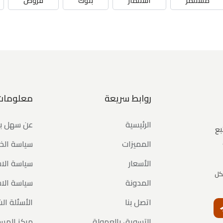
مستثمر
استثمار
بنوك
قروض
روابط سريعة
معلومات
الرئيسية
عن سهل 
بع
المميزات
سياسة ال
الأسعار
سياسة الاس
كل
المدونة
سياسة الا
اتصل بنا
الأسئلة ال
النشرة البريدية
التسويق بالعمولة
مركز المس