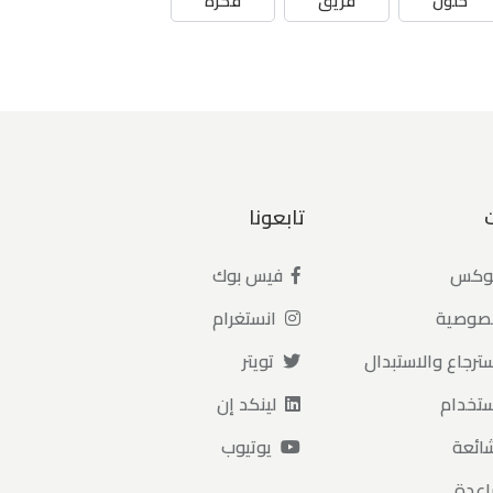
حلول
فريق
فكرة
تابعونا
بوكس
فيس بوك
خصوصية
انستغرام
ترجاع والاستبدال
تويتر
ستخدام
لينكد إن
شائعة
يوتيوب
اعدة