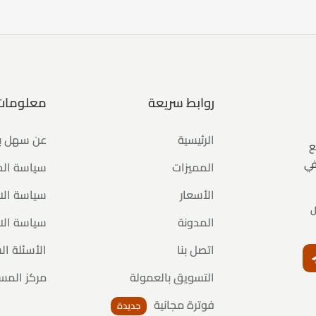
روابط سريعة
معلومات
الرئيسية
عن سهل 
ع
في
المميزات
سياسة ال
الأسعار
سياسة الا
ل
المدونة
سياسة الا
اتصل بنا
الأسئلة ال
النشرة البريدية
التسويق بالعمولة
مركز المس
فوترة مجانية
جديدة