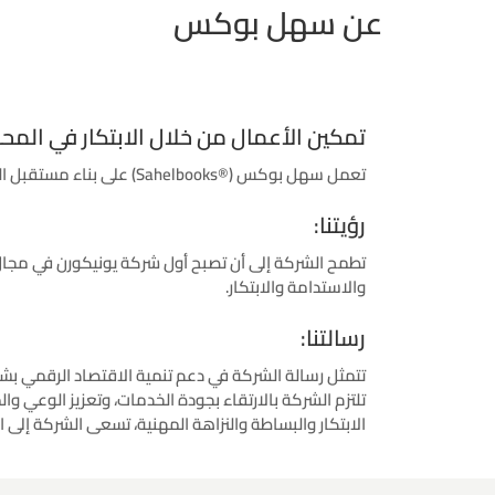
عن سهل بوكس
تمكين الأعمال من خلال الابتكار في المح
تعمل سهل بوكس (®Sahelbooks) على بناء مستقبل المحاسبة الرقمية عبر تبسيط الإدارة المالية للشركات وتمكينها من النمو المستدام في المنطقة.
رؤيتنا:
تطمح الشركة إلى أن تصبح أول شركة يونيكورن في مجال 
والاستدامة والابتكار.
رسالتنا:
تتمثل رسالة الشركة في دعم تنمية الاقتصاد الرقمي بشك
تلتزم الشركة بالارتقاء بجودة الخدمات، وتعزيز الوعي و
الابتكار والبساطة والنزاهة المهنية، تسعى الشركة إل