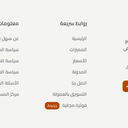
روابط سريعة
معلومات
الرئيسية
عن سهل 
ع
في
المميزات
سياسة ال
الأسعار
سياسة الا
ل
المدونة
سياسة الا
اتصل بنا
الأسئلة ال
النشرة البريدية
التسويق بالعمولة
مركز المس
فوترة مجانية
جديدة