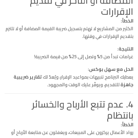
المضافة أو التأخر في تقديم
الإقرارات
الخطأ:
الكثير من المشاريع لا تهتم بتسجيل ضريبة القيمة المضافة أو لا تلتزم
بتقديم الإقرارات في وقتها.
النتيجة:
غرامات تبدأ من 5% وتصل إلى 25% من قيمة الضريبة!
الحل مع سهل بوكس:
يعطيك البرنامج تنبيهات بمواعيد الإقرار، ويُعدّ لك
تقارير ضريبية
جاهزة
للتقديم، ويوفّر عليك الوقت والمجهود.
4. عدم تتبع الأرباح والخسائر
بانتظام
الخطأ:
رواد الأعمال يركزون على المبيعات، ويغفلون عن متابعة الأرباح أو