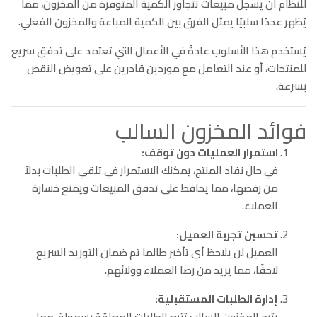
للنظام أن يسجل مبيعات تتجاوز الكمية المتوفرة من المخزون، مما
يُظهر عددًا سلبيًا يمثل الفرق بين الكمية المباعة والمخزون الفعلي.
يُستخدم هذا الأسلوب عادةً في الأعمال التي تعتمد على تدفق سريع
للمنتجات، أو عند التعامل مع موردين قادرين على تعويض النقص
بسرعة.
فوائد المخزون السالب
استمرار العمليات دون توقف:
في حال نفاد المنتج، يمكنك الاستمرار في تلقي الطلبات بدلاً
من رفضها، مما يحافظ على تدفق المبيعات ويمنع خسارة
العملاء.
تحسين تجربة العميل:
العميل لن يلاحظ أي تأخير طالما تم ضمان التوريد السريع
لاحقًا، مما يزيد من رضا العملاء وولائهم.
إدارة الطلبات المستقبلية:
يتيح المخزون السالب تتبع الطلبات المعلقة بسهولة، مما