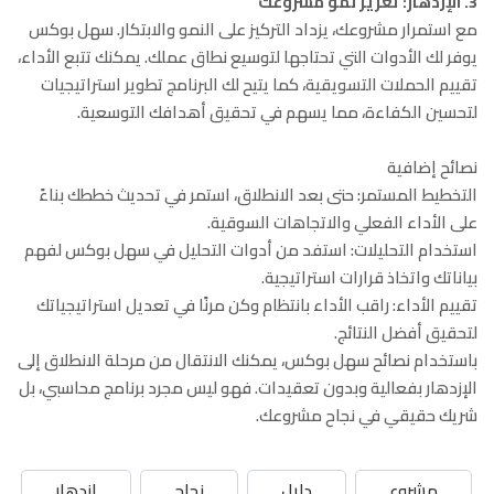
3. الإزدهار: تعزيز نمو مشروعك
مع استمرار مشروعك، يزداد التركيز على النمو والابتكار. سهل بوكس
يوفر لك الأدوات التي تحتاجها لتوسيع نطاق عملك. يمكنك تتبع الأداء،
تقييم الحملات التسويقية، كما يتيح لك البرنامج تطوير استراتيجيات
لتحسين الكفاءة، مما يسهم في تحقيق أهدافك التوسعية.
نصائح إضافية
التخطيط المستمر: حتى بعد الانطلاق، استمر في تحديث خططك بناءً
على الأداء الفعلي والاتجاهات السوقية.
استخدام التحليلات: استفد من أدوات التحليل في سهل بوكس لفهم
بياناتك واتخاذ قرارات استراتيجية.
تقييم الأداء: راقب الأداء بانتظام وكن مرنًا في تعديل استراتيجياتك
لتحقيق أفضل النتائج.
باستخدام نصائح سهل بوكس، يمكنك الانتقال من مرحلة الانطلاق إلى
الإزدهار بفعالية وبدون تعقيدات. فهو ليس مجرد برنامج محاسبي، بل
شريك حقيقي في نجاح مشروعك.
مشروع
دليل
نجاح
إزدهار