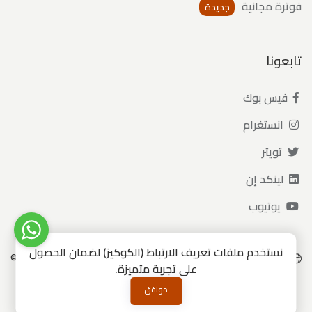
فوترة مجانية
جديدة
تابعونا
فيس بوك
انستغرام
تويتر
لينكد إن
يوتيوب
نستخدم ملفات تعريف الارتباط (الكوكيز) لضمان الحصول
جميع الحقوق محفوظة 2020 - 2026 ©
العربية
الانجليزية
على تجربة متميزة.
العربية
موافق