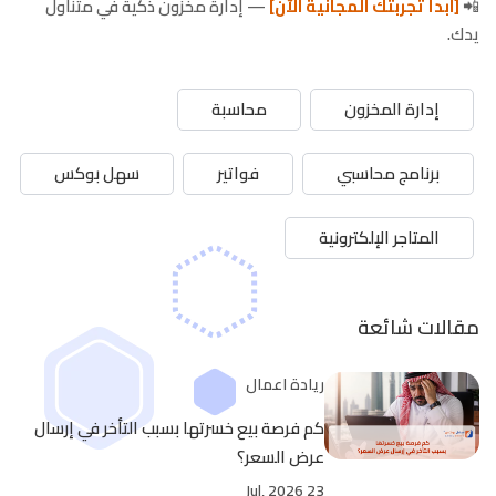
📲
[ابدأ تجربتك المجانية الآن]
— إدارة مخزون ذكية في متناول
يدك.
إدارة المخزون
محاسبة
برنامج محاسبي
فواتير
سهل بوكس
المتاجر الإلكترونية
مقالات شائعة
ريادة اعمال
كم فرصة بيع خسرتها بسبب التأخر في إرسال
عرض السعر؟
23 Jul, 2026