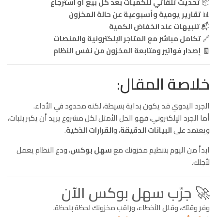
📦
تحديث تلقائي للكميات بعد كل بيع أو استرجاع
📊
تقارير يومية وأسبوعية عن حالة المخزون
📬
تنبيهات عند انخفاض الكمية
🔗
تكامل مباشر مع المتاجر الإلكترونية والمنصات
🧾
إصدار فواتير ومتابعة المخزون من نفس النظام
خلاصة المقال:
الجرد اليدوي قد يكون بداية بسيطة، لكنه محدود في الأداء.
أما الجرد الإلكتروني، فهو الحل الأمثل لكل مشروع يريد أن يكبر بثبات،
ويعتمد على
البيانات الدقيقة
، و
القرارات الذكية
.
ابدأ من اليوم بتنظيم مخزونك مع
سهل بوكس
، ودع النظام يعمل
لأجلك.
🚀 جرّب سهل بوكس الآن
وفر وقتك، وقلل الأخطاء، وراقب مخزونك لحظة بلحظة.