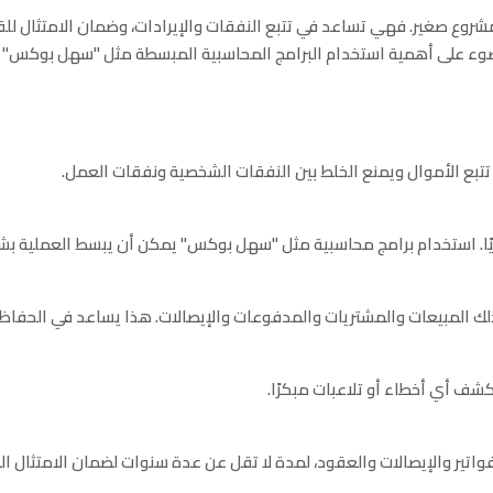
شروع صغير. فهي تساعد في تتبع النفقات والإيرادات، وضمان الامتثال للقواني
الضوء على أهمية استخدام البرامج المحاسبية المبسطة مثل "سهل بوكس" ف
ع الأموال ويمنع الخلط بين النفقات الشخصية ونفقات العمل.
نيًا. استخدام برامج محاسبية مثل "سهل بوكس" يمكن أن يبسط العملية بشك
لك المبيعات والمشتريات والمدفوعات والإيصالات. هذا يساعد في الحفاظ 
شف أي أخطاء أو تلاعبات مبكرًا.
اتير والإيصالات والعقود، لمدة لا تقل عن عدة سنوات لضمان الامتثال ال